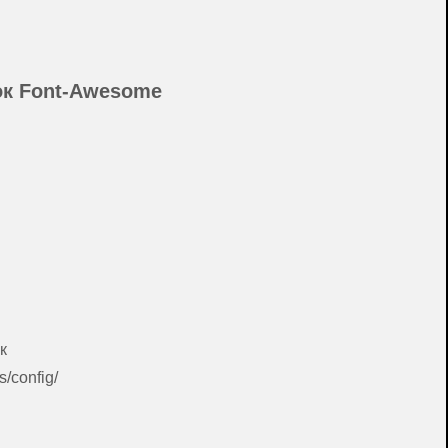
ок Font-Awesome
к
/config/