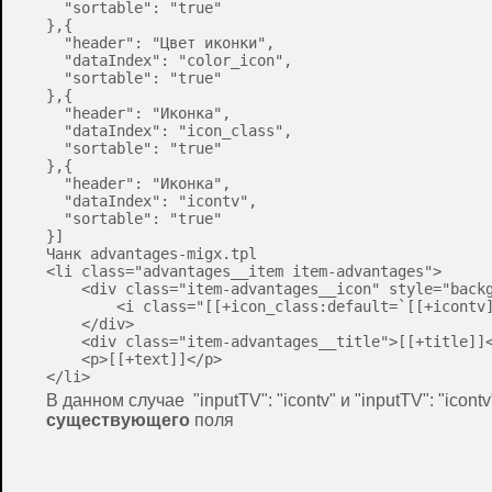
  "sortable": "true"

},{

  "header": "Цвет иконки",

  "dataIndex": "color_icon",

  "sortable": "true"

},{

  "header": "Иконка",

  "dataIndex": "icon_class",

  "sortable": "true"

},{

  "header": "Иконка",

  "dataIndex": "icontv",

  "sortable": "true"

}]

Чанк advantages-migx.tpl

<li class="advantages__item item-advantages">

    <div class="item-advantages__icon" style="backg
        <i class="[[+icon_class:default=`[[+icontv]
    </div>

    <div class="item-advantages__title">[[+title]]<
    <p>[[+text]]</p>

В данном случае "inputTV": "icontv" и "inputTV": "ic
существующего
поля