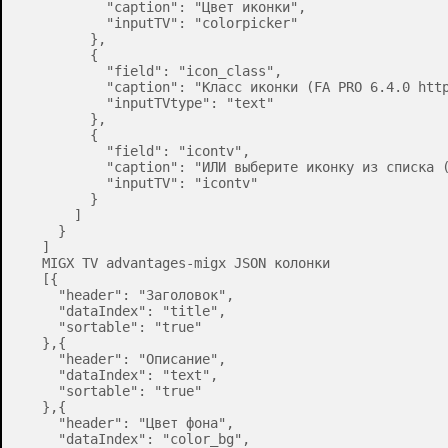
        "caption": "Цвет иконки",

        "inputTV": "colorpicker"

      },

      {

        "field": "icon_class",

        "caption": "Класс иконки (FA PRO 6.4.0 http
        "inputTVtype": "text"

      },

      {

        "field": "icontv",

        "caption": "ИЛИ выберите иконку из списка (
        "inputTV": "icontv"

      }

    ]

  }

]

MIGX TV advantages-migx JSON колонки

[{

  "header": "Заголовок",

  "dataIndex": "title",

  "sortable": "true"

},{

  "header": "Описание",

  "dataIndex": "text",

  "sortable": "true"

},{

  "header": "Цвет фона",

  "dataIndex": "color_bg",
