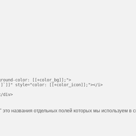
round-color: [[+color_bg]];">

]`]]" style="color: [[+color_icon]];"></i>

/div>

ontv" это названия отдельных полей которых мы используем в