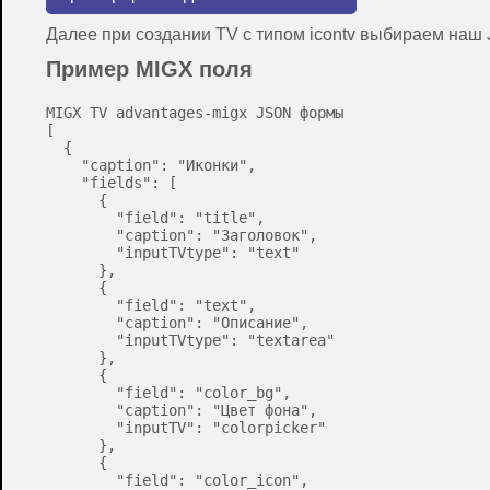
Далее при создании TV с типом icontv выбираем наш
Пример MIGX поля
MIGX TV advantages-migx JSON формы

[

  {

    "caption": "Иконки",

    "fields": [

      {

        "field": "title",

        "caption": "Заголовок",

        "inputTVtype": "text"

      },

      {

        "field": "text",

        "caption": "Описание",

        "inputTVtype": "textarea"

      },

      {

        "field": "color_bg",

        "caption": "Цвет фона",

        "inputTV": "colorpicker"

      },

      {

        "field": "color_icon",
