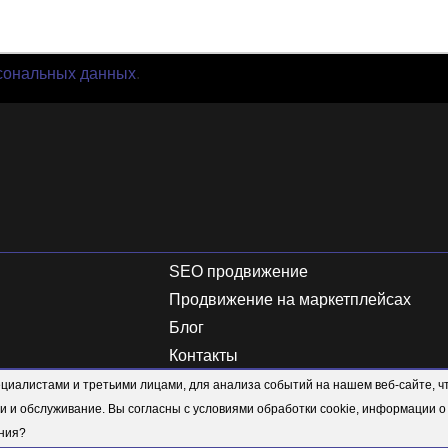
сональных данных
.
SEO продвижение
Продвижение на маркетплейсах
Блог
Контакты
иалистами и третьими лицами, для анализа событий на нашем веб-сайте, ч
26 arahort.pro. Все права защищены.
Политика конфиденц
и и обслуживание. Вы согласны с условиями обработки cookie, информации о
ания?