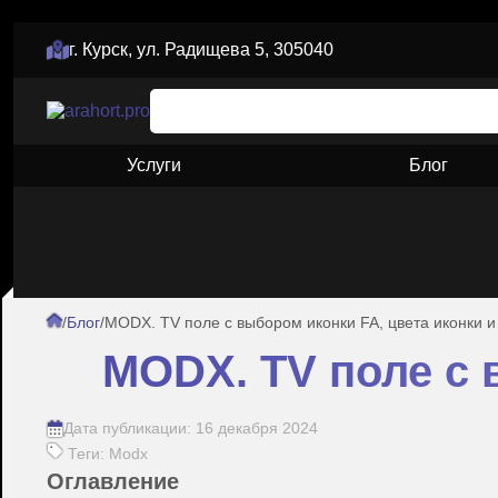
г. Курск, ул. Радищева 5, 305040
Услуги
Блог
/
Блог
/
MODX. TV поле с выбором иконки FA, цвета иконки и
MODX. TV поле с 
Дата публикации: 16 декабря 2024
Теги: Modx
Оглавление