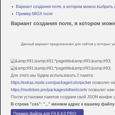
Вариант создания поля, в котором можно выбрать 
Пример MIGX поля
Вариант создания поля, в котором мож
Данный вариант предназначен для сайтов у которых у
Для этого мы будем использовать 2 пакета:
https://extras.modx.com/package/colorpicker
позволит на
https://modstore.pro/packages/other/icontv
позволит нам 
После установки пакетов создаем свой JSON конфиг для
В строке "css": "..." меняем адрес к вашему файл
Пример файла для FA 6.4.0 PRO