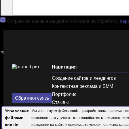
Отправляя данные вы даёте согласие на обработку
пер
Навигация
Создание сайтов и лендингов
Контекстная реклама и SMM
Портфолио
Обратная связь
Отзывы
Управление
Мы используем файлы cookie, разработанные нашими спец
© 1992-20
файлами
позволяет нам улучшать взаимодействие с пользователям
cookie
поведении на сайте и принимаете условия его использов