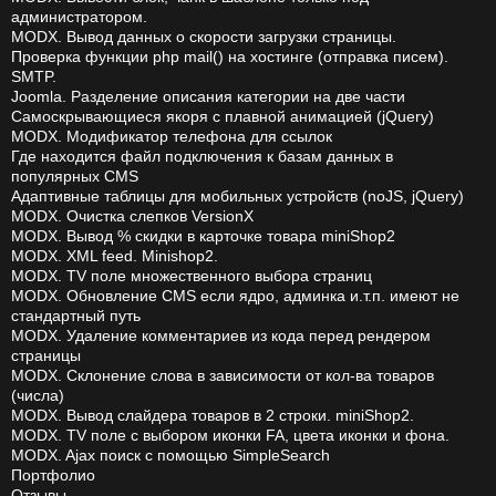
администратором.
MODX. Вывод данных о скорости загрузки страницы.
Проверка функции php mail() на хостинге (отправка писем).
SMTP.
Joomla. Разделение описания категории на две части
Самоскрывающиеся якоря с плавной анимацией (jQuery)
MODX. Модификатор телефона для ссылок
Где находится файл подключения к базам данных в
популярных CMS
Адаптивные таблицы для мобильных устройств (noJS, jQuery)
MODX. Очистка слепков VersionX
MODX. Вывод % скидки в карточке товара miniShop2
MODX. XML feed. Minishop2.
MODX. TV поле множественного выбора страниц
MODX. Обновление CMS если ядро, админка и.т.п. имеют не
стандартный путь
MODX. Удаление комментариев из кода перед рендером
страницы
MODX. Склонение слова в зависимости от кол-ва товаров
(числа)
MODX. Вывод слайдера товаров в 2 строки. miniShop2.
MODX. TV поле с выбором иконки FA, цвета иконки и фона.
MODX. Ajax поиск с помощью SimpleSearch
Портфолио
Отзывы