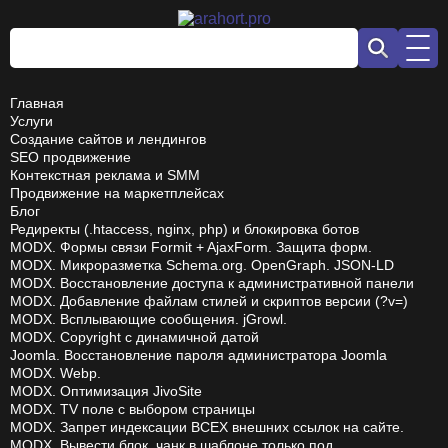
Главная
Услуги
Создание сайтов и лендингов
SEO продвижение
Контекстная реклама и SMM
Продвижение на маркетплейсах
Блог
Редиректы (.htaccess, nginx, php) и блокировка ботов
MODX. Формы связи Formit + AjaxForm. Защита форм.
MODX. Микроразметка Schema.org. OpenGraph. JSON-LD
MODX. Восстановление доступа к административной панели
MODX. Добавление файлам стилей и скриптов версии (?v=)
MODX. Всплывающие сообщения. jGrowl.
MODX. Copyright с динамичной датой
Joomla. Восстановление пароля администратора Joomla
MODX. Webp.
MODX. Оптимизация JivoSite
MODX. TV поле с выбором страницы
MODX. Запрет индексации ВСЕХ внешних ссылок на сайте.
MODX. Вывести блок, чанк в шаблоне только под