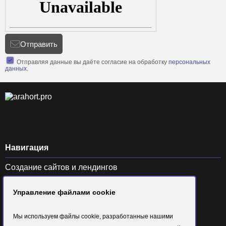
Отправить
Отправляя данные вы даёте согласие на обработку
персональных
данных
.
Навигация
Создание сайтов и лендингов
SEO продвижение
Управление файлами cookie
Контекстная реклама и SMM
Продвижение на маркетплейсах
Мы используем файлы cookie, разработанные нашими
Портфолио