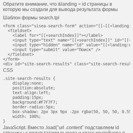
Обратите внимание, что &landing = id страницы в
которую мы создали для вывода результата формы
Шаблон формы search.tpl
<form class="sisea-search-form" action="[[~[[+landing:d
  <fieldset>

    <label for="[[+searchIndex]]"></label>

    <input type="text" name="[[+searchIndex]]" id="[[+s
    <input type="hidden" name="id" value="[[+landing:de
    <input type="submit" value="Поиск" />

  </fieldset>

</form>

CSS
.site-search-results { 

    display:none; 

    position:absolute; 

    text-align:left; 

    padding:15px; 

    background:#F7F7F7; 

    border-radius:5px;

    box-shadow: 2px 3px 9px -2px rgba(50, 50, 50, 0.55)
    width: 100%; 

JavaScript. Вместо .load("url .content" подставляем id
страницы с результатами вывода и класс контейнера в