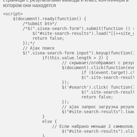
котором они находятся
<script>

    $(document).ready(function() {

        /*Submit btn*/

    	/*$(".sisea-search-form").submit(function () {

    	    $("#site-search-results").load("[[++site_url]][[~13]] .search-content",$(".sisea-search-form").serialize()).slideDown("fast");

            return false;

    	});*/

    	// Ajax поиск

    	$(".sisea-search-form input").keyup(function() {

    		if(this.value.length > 2) {

    			// скрывает/отображает с результаты за пределами окна

    			$(document).click(function(event){ // скрываем

    				if ($(event.target).closest(".site-search-results").length) return;

    				$(".site-search-results").slideUp("fast");

    			});

    			$('#search').click( function() { // отображаем

    				$(".site-search-results").slideDown("fast");

    				return false;

    			});	

    			// ajax запрос загрузка результатов поиска от страницы и показ контейнера

    			$("#site-search-results").load("[[++site_url]][[~13]] .search-content",$(".sisea-search-form").serialize()).slideDown("fast");

    		}

    		else {

    		    // Если набрано меньше 2 символов, скрыть контейнер (CSS display:none;)

    			$("#site-search-results").slideUp("fast"); 

    		}
