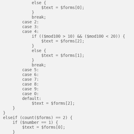
            else {

                $text = $forms[0];

            }

            break;

        case 2:

        case 3:

        case 4:

            if (($mod100 > 10) && ($mod100 < 20)) {

                $text = $forms[2];

            }

            else {

                $text = $forms[1];

            }

            break;

        case 5:

        case 6:

        case 7:

        case 8:

        case 9:

        case 0:

        default:

            $text = $forms[2];

    }

}

elseif (count($forms) == 2) {

    if ($number == 1) {

        $text = $forms[0];

    }
