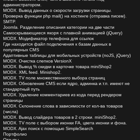
администратором.
MODX. Вывод данных о скорости загрузки страницы.
Проверка функции php mail() на хостинге (отправка писем).
SMTP.
Joomla. Разделение описания категории на две части
Самоскрывающиеся якоря с плавной анимацией (jQuery)
MODX. Модификатор телефона для ссылок
Где находится файл подключения к базам данных в
популярных CMS
Адаптивные таблицы для мобильных устройств (noJS, jQuery)
MODX. Очистка слепков VersionX
MODX. Вывод % скидки в карточке товара miniShop2
MODX. XML feed. Minishop2.
MODX. TV поле множественного выбора страниц
MODX. Обновление CMS если ядро, админка и.т.п. имеют не
стандартный путь
MODX. Удаление комментариев из кода перед рендером
страницы
MODX. Склонение слова в зависимости от кол-ва товаров
(числа)
MODX. Вывод слайдера товаров в 2 строки. miniShop2.
MODX. TV поле с выбором иконки FA, цвета иконки и фона.
MODX. Ajax поиск с помощью SimpleSearch
Портфолио
Отзывы