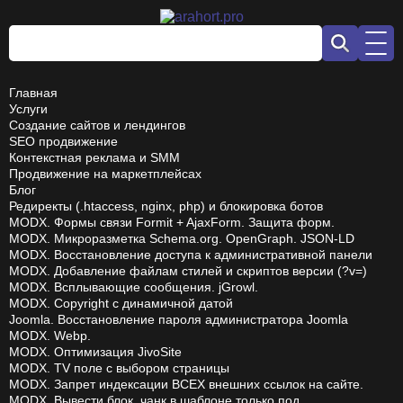
Главная
Услуги
Создание сайтов и лендингов
SEO продвижение
Контекстная реклама и SMM
Продвижение на маркетплейсах
Блог
Редиректы (.htaccess, nginx, php) и блокировка ботов
MODX. Формы связи Formit + AjaxForm. Защита форм.
MODX. Микроразметка Schema.org. OpenGraph. JSON-LD
MODX. Восстановление доступа к административной панели
MODX. Добавление файлам стилей и скриптов версии (?v=)
MODX. Всплывающие сообщения. jGrowl.
MODX. Copyright с динамичной датой
Joomla. Восстановление пароля администратора Joomla
MODX. Webp.
MODX. Оптимизация JivoSite
MODX. TV поле с выбором страницы
MODX. Запрет индексации ВСЕХ внешних ссылок на сайте.
MODX. Вывести блок, чанк в шаблоне только под