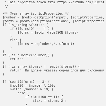
 * This algorithm taken from https://github.com/livestr
 */

/** @var array $scriptProperties */

$number = $modx->getOption('input', $scriptProperties, 
$forms = $modx->getOption('options', $scriptProperties,
if (is_string($forms)) {

    if ($forms[0] == '[') {

        $forms = $modx->fromJSON($forms);

    }

    else {

        $forms = explode(',', $forms);

    }

}

if (!is_numeric($number)) {

    return;

}

if (!is_array($forms) || empty($forms)) {

    return 'Вы должны указать формы слов для склонения.
}

if (count($forms) == 3) {

    $mod100 = $number % 100;

    switch ($number % 10) {

        case 1:

            if ($mod100 == 11) {

                $text = $forms[2];

            }
