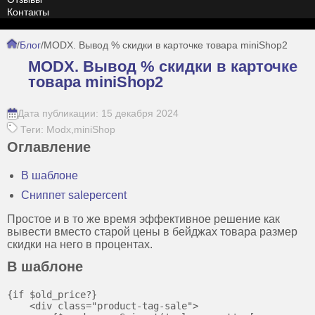
Контакты
/
Блог
/
MODX. Вывод % скидки в карточке товара miniShop2
MODX. Вывод % скидки в карточке
товара miniShop2
Дата публикации: 15 декабря 2024
Теги: Modx,miniShop
Оглавление
В шаблоне
Сниппет salepercent
Простое и в то же время эффективное решение как
вывести вместо старой цены в бейджах товара размер
скидки на него в процентах.
В шаблоне
{if $old_price?}

    <div class="product-tag-sale">
