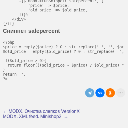
       -{$_modx->runSnippet('salepercent', [

           'price' => $price,

           'old_price' => $old_price,

       ])}%

    </div>

Сниппет salepercent
<?php

$price = empty($price) ? 0 : str_replace(' ', '', $pric
$old_price = empty($old_price) ? 0 : str_replace(' ', '
if($old_price > 0){

  return floor((($old_price - $price) / $old_price) * 1
}

return '';

← MODX. Очистка слепков VersionX
MODX. XML feed. Minishop2. →