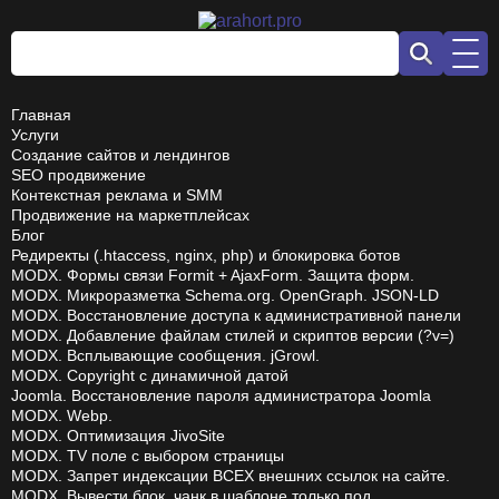
Главная
Услуги
Создание сайтов и лендингов
SEO продвижение
Контекстная реклама и SMM
Продвижение на маркетплейсах
Блог
Редиректы (.htaccess, nginx, php) и блокировка ботов
MODX. Формы связи Formit + AjaxForm. Защита форм.
MODX. Микроразметка Schema.org. OpenGraph. JSON-LD
MODX. Восстановление доступа к административной панели
MODX. Добавление файлам стилей и скриптов версии (?v=)
MODX. Всплывающие сообщения. jGrowl.
MODX. Copyright с динамичной датой
Joomla. Восстановление пароля администратора Joomla
MODX. Webp.
MODX. Оптимизация JivoSite
MODX. TV поле с выбором страницы
MODX. Запрет индексации ВСЕХ внешних ссылок на сайте.
MODX. Вывести блок, чанк в шаблоне только под