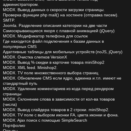
администратором.
MODX. Вывод данных о скорости загрузки страницы.
Проверка функции php mail() на хостинге (отправка писем).
SMTP.
Joomla. Разделение описания категории на две части
Самоскрывающиеся якоря с плавной анимацией (jQuery)
MODX. Модификатор телефона для ссылок
Где находится файл подключения к базам данных в
популярных CMS
Адаптивные таблицы для мобильных устройств (noJS, jQuery)
MODX. Очистка слепков VersionX
MODX. Вывод % скидки в карточке товара miniShop2
MODX. XML feed. Minishop2.
MODX. TV поле множественного выбора страниц
MODX. Обновление CMS если ядро, админка и.т.п. имеют не
стандартный путь
MODX. Удаление комментариев из кода перед рендером
страницы
MODX. Склонение слова в зависимости от кол-ва товаров
(числа)
MODX. Вывод слайдера товаров в 2 строки. miniShop2.
MODX. TV поле с выбором иконки FA, цвета иконки и фона.
MODX. Ajax поиск с помощью SimpleSearch
Портфолио
Отзывы