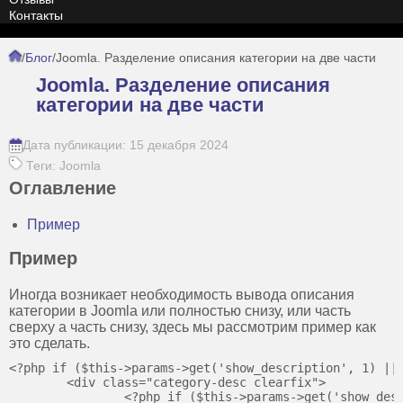
Контакты
/
Блог
/
Joomla. Разделение описания категории на две части
Joomla. Разделение описания
категории на две части
Дата публикации: 15 декабря 2024
Теги: Joomla
Оглавление
Пример
Пример
Иногда возникает необходимость вывода описания
категории в Joomla или полностью снизу, или часть
сверху а часть снизу, здесь мы рассмотрим пример как
это сделать.
<?php if ($this->params->get('show_description', 1) || 
	<div class="category-desc clearfix">

		<?php if ($this->params->get('show_description_image') && $this->category->getParams()->get('image')) : ?>
