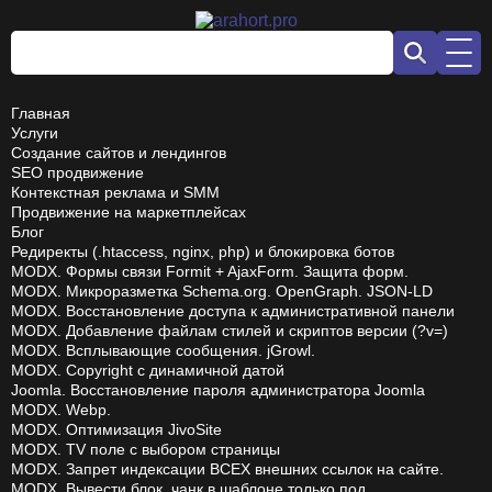
Главная
Услуги
Создание сайтов и лендингов
SEO продвижение
Контекстная реклама и SMM
Продвижение на маркетплейсах
Блог
Редиректы (.htaccess, nginx, php) и блокировка ботов
MODX. Формы связи Formit + AjaxForm. Защита форм.
MODX. Микроразметка Schema.org. OpenGraph. JSON-LD
MODX. Восстановление доступа к административной панели
MODX. Добавление файлам стилей и скриптов версии (?v=)
MODX. Всплывающие сообщения. jGrowl.
MODX. Copyright с динамичной датой
Joomla. Восстановление пароля администратора Joomla
MODX. Webp.
MODX. Оптимизация JivoSite
MODX. TV поле с выбором страницы
MODX. Запрет индексации ВСЕХ внешних ссылок на сайте.
MODX. Вывести блок, чанк в шаблоне только под