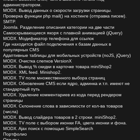
администратором.
MODX. Вывод данных о скорости загрузки страницы.
Проверка функции php mail() на хостинге (отправка писем).
SMTP.
Joomla. Разделение описания категории на две части
Самоскрывающиеся якоря с плавной анимацией (jQuery)
MODX. Модификатор телефона для ссылок
Где находится файл подключения к базам данных в
популярных CMS
Адаптивные таблицы для мобильных устройств (noJS, jQuery)
MODX. Очистка слепков VersionX
MODX. Вывод % скидки в карточке товара miniShop2
MODX. XML feed. Minishop2.
MODX. TV поле множественного выбора страниц
MODX. Обновление CMS если ядро, админка и.т.п. имеют не
стандартный путь
MODX. Удаление комментариев из кода перед рендером
страницы
MODX. Склонение слова в зависимости от кол-ва товаров
(числа)
MODX. Вывод слайдера товаров в 2 строки. miniShop2.
MODX. TV поле с выбором иконки FA, цвета иконки и фона.
MODX. Ajax поиск с помощью SimpleSearch
Портфолио
Отзывы