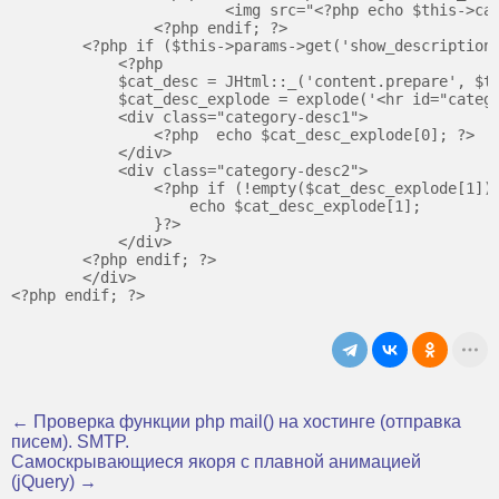
			<img src="<?php echo $this->category->getParams()->get('image'); ?>" alt="<?php echo htmlspecialchars($this->category->getParams()->get('image_alt')); ?>" title="<?php echo htmlspecialchars($this->category->getParams()->get('image_alt')); ?>"/>

		<?php endif; ?>

        <?php if ($this->params->get('show_description'
            <?php

            $cat_desc = JHtml::_('content.prepare', $th
            $cat_desc_explode = explode('<hr id="catego
            <div class="category-desc1">

                <?php  echo $cat_desc_explode[0]; ?>

            </div>

            <div class="category-desc2">

                <?php if (!empty($cat_desc_explode[1]))
                    echo $cat_desc_explode[1];

                }?>

            </div>

        <?php endif; ?>

	</div>

← Проверка функции php mail() на хостинге (отправка
писем). SMTP.
Самоскрывающиеся якоря с плавной анимацией
(jQuery) →