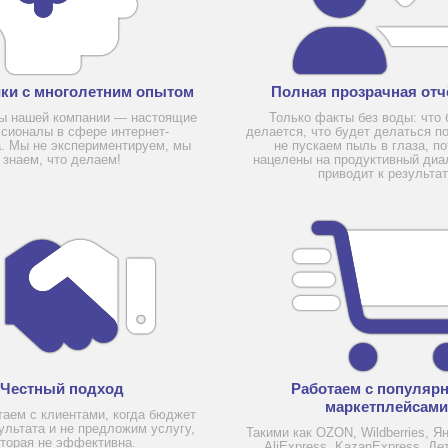
ки с многолетним опытом
Полная прозрачная отч
ы нашей компании — настоящие
Только факты без воды: что 
сионалы в сфере интернет-
делается, что будет делаться п
а. Мы не экспериментируем, мы
не пускаем пыль в глаза, по
знаем, что делаем!
нацелены на продуктивный диал
приводит к результа
Честный подход
Работаем с популяр
маркетплейсами
таем с клиентами, когда бюджет
ультата и не предложим услугу,
Такими как OZON, Wildberries, Я
оторая не эффективна.
AliExpress, KazanExpress, Де