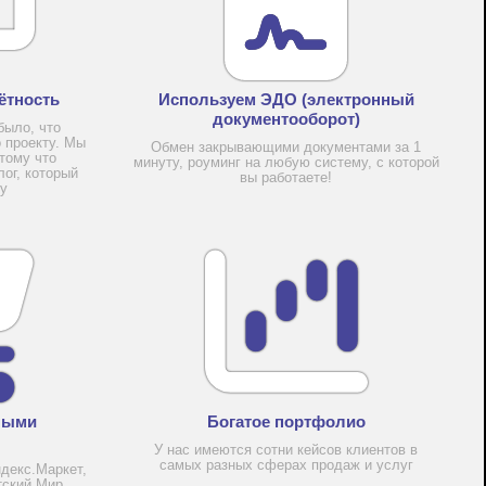
ётность
Используем ЭДО (электронный
документооборот)
было, что
о проекту. Мы
Обмен закрывающими документами за 1
тому что
минуту, роуминг на любую систему, с которой
ог, который
вы работаете!
ту
ными
Богатое портфолио
У нас имеются сотни кейсов клиентов в
самых разных сферах продаж и услуг
ндекс.Маркет,
тский Мир,