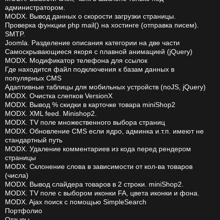
администратором.
MODX. Вывод данных о скорости загрузки страницы.
Проверка функции php mail() на хостинге (отправка писем).
SMTP.
Joomla. Разделение описания категории на две части
Самоскрывающиеся якоря с плавной анимацией (jQuery)
MODX. Модификатор телефона для ссылок
Где находится файл подключения к базам данных в
популярных CMS
Адаптивные таблицы для мобильных устройств (noJS, jQuery)
MODX. Очистка слепков VersionX
MODX. Вывод % скидки в карточке товара miniShop2
MODX. XML feed. Minishop2.
MODX. TV поле множественного выбора страниц
MODX. Обновление CMS если ядро, админка и.т.п. имеют не
стандартный путь
MODX. Удаление комментариев из кода перед рендером
страницы
MODX. Склонение слова в зависимости от кол-ва товаров
(числа)
MODX. Вывод слайдера товаров в 2 строки. miniShop2.
MODX. TV поле с выбором иконки FA, цвета иконки и фона.
MODX. Ajax поиск с помощью SimpleSearch
Портфолио
Отзывы