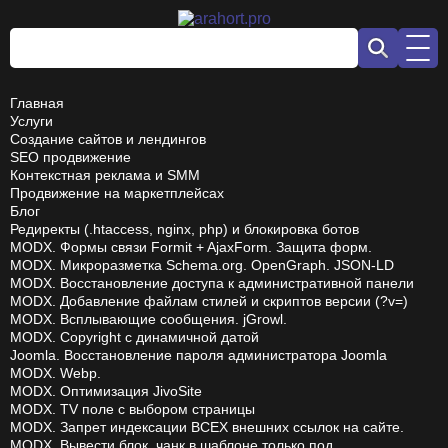
Главная
Услуги
Создание сайтов и лендингов
SEO продвижение
Контекстная реклама и SMM
Продвижение на маркетплейсах
Блог
Редиректы (.htaccess, nginx, php) и блокировка ботов
MODX. Формы связи Formit + AjaxForm. Защита форм.
MODX. Микроразметка Schema.org. OpenGraph. JSON-LD
MODX. Восстановление доступа к административной панели
MODX. Добавление файлам стилей и скриптов версии (?v=)
MODX. Всплывающие сообщения. jGrowl.
MODX. Copyright с динамичной датой
Joomla. Восстановление пароля администратора Joomla
MODX. Webp.
MODX. Оптимизация JivoSite
MODX. TV поле с выбором страницы
MODX. Запрет индексации ВСЕХ внешних ссылок на сайте.
MODX. Вывести блок, чанк в шаблоне только под