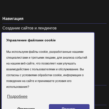
Навигация
Создание сайтов и лендингов
SEO продвижение
Управление файлами cookie
Контекстная реклама и SMM
Продвижение на маркетплейсах
Мы используем файлы cookie, разработанные нашими
Портфолио
специалистами и третьими лицами, для анализа событий
Блог
на нашем веб-сайте, что позволяет нам улучшать
Отзывы
взаимодействие с пользователями и обслуживание. Вы
согласны с условиями обработки cookie, информации о
Контакты
Контакты
поведении на сайте и принимаете условия его
использования?
г. Курск, ул. Радищева 5, 305040
+7 (960) 688-80-96
Подробнее
alex@arahort.pro
Отклонить
Принять